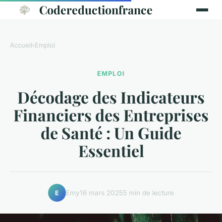
Codereductionfrance
Accueil
›
Emploi
EMPLOI
Décodage des Indicateurs
Financiers des Entreprises
de Santé : Un Guide
Essentiel
Emy
16 mars 2025
5 min de lecture
E