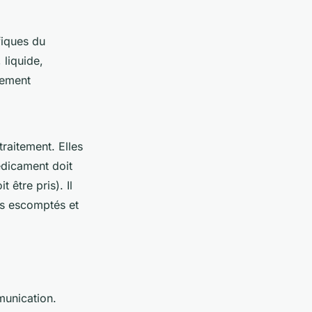
fiques du
liquide,
tement
raitement. Elles
édicament doit
être pris). Il
ats escomptés et
munication.