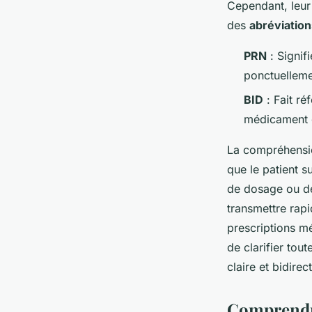
Cependant, leur
des
abréviation
PRN
: Signif
ponctuelleme
BID
: Fait ré
médicament d
La compréhensio
que le patient s
de dosage ou de
transmettre rap
prescriptions mé
de clarifier to
claire et bidirec
Comprendre