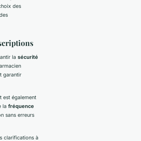
 choix des
 des
scriptions
antir la
sécurité
armacien
 garantir
 est également
e la
fréquence
on sans erreurs
 clarifications à