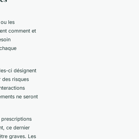
 ou les
isent comment et
esoin
 chaque
les-ci désignent
r des risques
interactions
ements ne seront
 prescriptions
t, ce dernier
être graves. Les