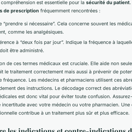
 compréhension est essentielle pour la
sécurité du patient
.
s de prescription
fréquemment rencontrées :
ie “prendre si nécessaire”. Cela concerne souvent les médic
nt, comme les analgésiques.
férence à “deux fois par jour”. Indique la fréquence à laquell
oit être administré.
n de ces termes médicaux est cruciale. Elle aide non seule
uit le traitement correctement mais aussi à prévenir de poten
 fréquence. Les médecins et pharmaciens utilisent ces abr
idement des instructions. Le décodage correct des abréviati
dicales est donc vital pour éviter toute confusion. Assurez
ute incertitude avec votre médecin ou votre pharmacien. Un
tionnelle contribue à un traitement plus sûr et plus efficace.
 les indications et contre-indications 