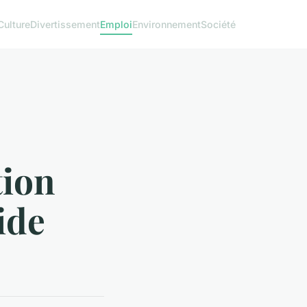
Culture
Divertissement
Emploi
Environnement
Société
tion
ide