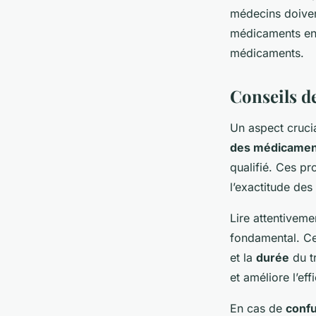
médecins doivent
médicaments en 
médicaments.
Conseils de
Un aspect crucia
des médicamen
qualifié. Ces pr
l’exactitude de
Lire attentiveme
fondamental. Cel
et la
durée
du tr
et améliore l’eff
En cas de
conf