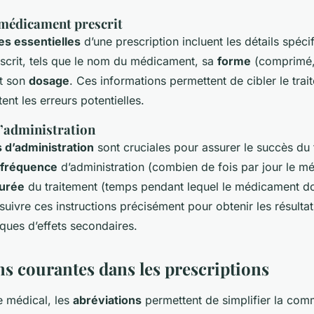
e médicament prescrit
s essentielles
d’une prescription incluent les détails spéci
crit, tels que le nom du médicament, sa
forme
(comprimé, 
et son
dosage
. Ces informations permettent de cibler le trai
ent les erreurs potentielles.
d’administration
s d’administration
sont cruciales pour assurer le succès du t
fréquence
d’administration (combien de fois par jour le m
urée
du traitement (temps pendant lequel le médicament doit 
 suivre ces instructions précisément pour obtenir les résult
sques d’effets secondaires.
ns courantes dans les prescriptions
 médical, les
abréviations
permettent de simplifier la com