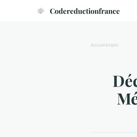
Codereductionfrance
Accueil
›
Emploi
Déc
Mé