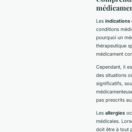
médicamen
Les
indication
conditions médic
pourquoi un médi
thérapeutique s
médicament cont
Cependant, il es
des situations o
significatifs, s
médicamenteuses
pas prescrits au
Les
allergies
occ
médicales. Lors
doit être à tout