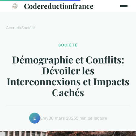
Codereductionfrance
Accueil
›
Société
SOCIÉTÉ
Démographie et Conflits:
Dévoiler les
Interconnexions et Impacts
Cachés
Emy
30 mars 2025
5 min de lecture
E