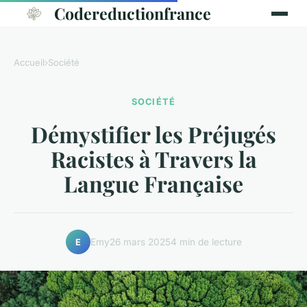
Codereductionfrance
Accueil
›
Société
SOCIÉTÉ
Démystifier les Préjugés
Racistes à Travers la
Langue Française
Emy
26 mars 2025
4 min de lecture
E